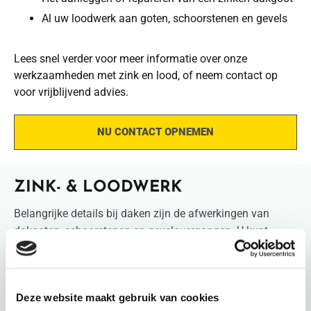
Al uw loodwerk aan goten, schoorstenen en gevels
Lees snel verder voor meer informatie over onze
werkzaamheden met zink en lood, of neem contact op
voor vrijblijvend advies.
NU CONTACT OPNEMEN
ZINK- & LOODWERK
Belangrijke details bij daken zijn de afwerkingen van
dakgoten, schoorstenen en gevelovergangen. U kunt
daarbij kiezen tussen zinkwerk en loodwerk. Deze
materialen voegen beide een verfijnd accent toe aan uw
woning of gebouw. Wist u dat wij ook monumentale
Deze website maakt gebruik van cookies
panden regelmatig voorzien van zink- en loodwerk?