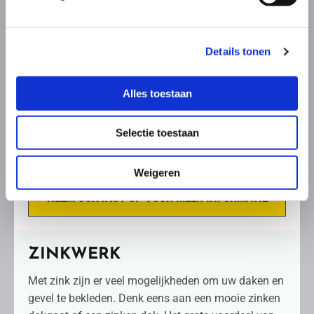
een fraaie loden afwerking van schoorstenen, gevels
en goten. Loodwerk is daarnaast ook een
betrouwbaar en duurzaam product. Enkele
Details tonen
voordelen van loodwerk op een rij:
Alles toestaan
Waterdicht
Duurzaam
Selectie toestaan
In diverse kleuren en vormen leverbaar
Milieuvriendelijk
Weigeren
NEEM CONTACT OP VOOR MEER INFORMATIE
ZINKWERK
Met zink zijn er veel mogelijkheden om uw daken en
gevel te bekleden. Denk eens aan een mooie zinken