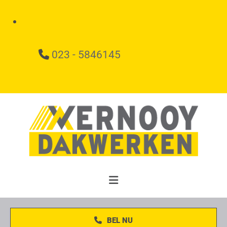
023 - 5846145

BEL NU