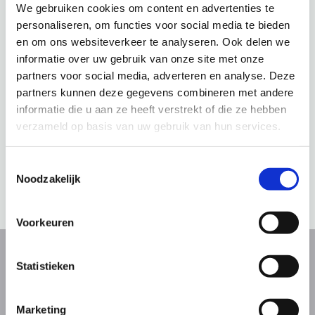
We gebruiken cookies om content en advertenties te
personaliseren, om functies voor social media te bieden
en om ons websiteverkeer te analyseren. Ook delen we
informatie over uw gebruik van onze site met onze
partners voor social media, adverteren en analyse. Deze
partners kunnen deze gegevens combineren met andere
informatie die u aan ze heeft verstrekt of die ze hebben
verzameld op basis van uw gebruik van hun services.
Toestemmingsselectie
Noodzakelijk
Voorkeuren
LOODWERK
Statistieken
Lood kan net zoals zink voor waterdichte
Marketing
aansluitingen gebruikt worden. Denkt u hierbij aan